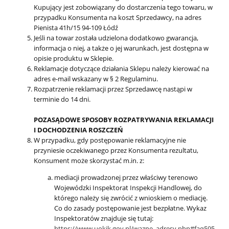
Kupujący jest zobowiązany do dostarczenia tego towaru, w
przypadku Konsumenta na koszt Sprzedawcy, na adres
Pienista 41h/15 94-109 Łódź
Jeśli na towar została udzielona dodatkowo gwarancja,
informacja o niej, a także o jej warunkach, jest dostępna w
opisie produktu w Sklepie.
Reklamacje dotyczące działania Sklepu należy kierować na
adres e-mail wskazany w § 2 Regulaminu.
Rozpatrzenie reklamacji przez Sprzedawcę nastąpi w
terminie do 14 dni.
POZASĄDOWE SPOSOBY ROZPATRYWANIA REKLAMACJI
I DOCHODZENIA ROSZCZEŃ
W przypadku, gdy postępowanie reklamacyjne nie
przyniesie oczekiwanego przez Konsumenta rezultatu,
Konsument może skorzystać m.in. z:
mediacji prowadzonej przez właściwy terenowo
Wojewódzki Inspektorat Inspekcji Handlowej, do
którego należy się zwrócić z wnioskiem o mediację.
Co do zasady postępowanie jest bezpłatne. Wykaz
Inspektoratów znajduje się tutaj:
https://www.uokik.gov.pl/wazne_adresy.php#faq595