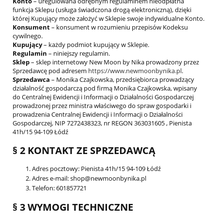
Konto
– uregulowana odrębnym regulaminem nieodpłatna
funkcja Sklepu (usługa świadczona drogą elektroniczną), dzięki
której Kupujący może założyć w Sklepie swoje indywidualne Konto.
Konsument
– konsument w rozumieniu przepisów Kodeksu
cywilnego.
Kupujący
– każdy podmiot kupujący w Sklepie.
Regulamin
– niniejszy regulamin.
Sklep
– sklep internetowy New Moon by Nika prowadzony przez
Sprzedawcę pod adresem
https://www.newmoonbynika.pl
.
Sprzedawca
– Monika Czajkowska, przedsiębiorca prowadzący
działalność gospodarczą pod firmą Monika Czajkowska, wpisany
do Centralnej Ewidencji i Informacji o Działalności Gospodarczej
prowadzonej przez ministra właściwego do spraw gospodarki i
prowadzenia Centralnej Ewidencji i Informacji o Działalności
Gospodarczej, NIP 7272438323, nr REGON 363031605 , Pienista
41h/15 94-109 Łódź
§ 2 KONTAKT ZE SPRZEDAWCĄ
Adres pocztowy: Pienista 41h/15 94-109 Łódź
Adres e-mail: shop@newmoonbynika.pl
Telefon: 601857721
§ 3 WYMOGI TECHNICZNE