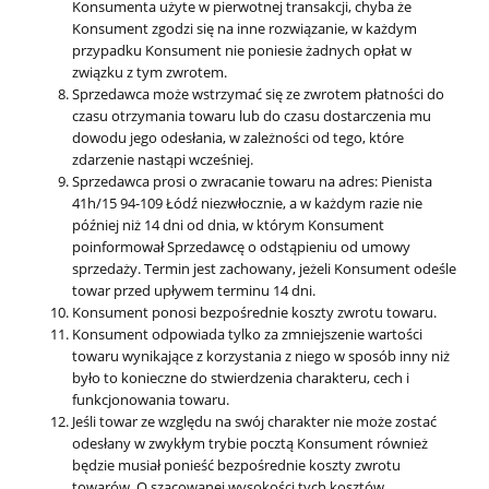
Konsumenta użyte w pierwotnej transakcji, chyba że
Konsument zgodzi się na inne rozwiązanie, w każdym
przypadku Konsument nie poniesie żadnych opłat w
związku z tym zwrotem.
Sprzedawca może wstrzymać się ze zwrotem płatności do
czasu otrzymania towaru lub do czasu dostarczenia mu
dowodu jego odesłania, w zależności od tego, które
zdarzenie nastąpi wcześniej.
Sprzedawca prosi o zwracanie towaru na adres: Pienista
41h/15 94-109 Łódź niezwłocznie, a w każdym razie nie
później niż 14 dni od dnia, w którym Konsument
poinformował Sprzedawcę o odstąpieniu od umowy
sprzedaży. Termin jest zachowany, jeżeli Konsument odeśle
towar przed upływem terminu 14 dni.
Konsument ponosi bezpośrednie koszty zwrotu towaru.
Konsument odpowiada tylko za zmniejszenie wartości
towaru wynikające z korzystania z niego w sposób inny niż
było to konieczne do stwierdzenia charakteru, cech i
funkcjonowania towaru.
Jeśli towar ze względu na swój charakter nie może zostać
odesłany w zwykłym trybie pocztą Konsument również
będzie musiał ponieść bezpośrednie koszty zwrotu
towarów. O szacowanej wysokości tych kosztów