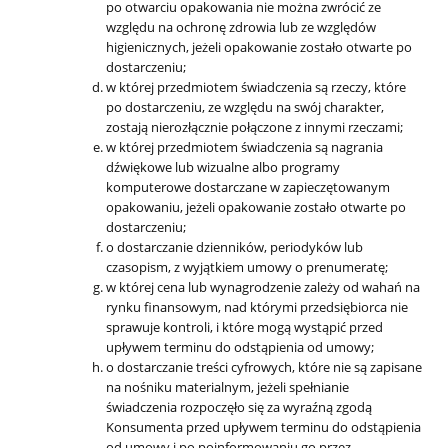
po otwarciu opakowania nie można zwrócić ze
względu na ochronę zdrowia lub ze względów
higienicznych, jeżeli opakowanie zostało otwarte po
dostarczeniu;
w której przedmiotem świadczenia są rzeczy, które
po dostarczeniu, ze względu na swój charakter,
zostają nierozłącznie połączone z innymi rzeczami;
w której przedmiotem świadczenia są nagrania
dźwiękowe lub wizualne albo programy
komputerowe dostarczane w zapieczętowanym
opakowaniu, jeżeli opakowanie zostało otwarte po
dostarczeniu;
o dostarczanie dzienników, periodyków lub
czasopism, z wyjątkiem umowy o prenumeratę;
w której cena lub wynagrodzenie zależy od wahań na
rynku finansowym, nad którymi przedsiębiorca nie
sprawuje kontroli, i które mogą wystąpić przed
upływem terminu do odstąpienia od umowy;
o dostarczanie treści cyfrowych, które nie są zapisane
na nośniku materialnym, jeżeli spełnianie
świadczenia rozpoczęło się za wyraźną zgodą
Konsumenta przed upływem terminu do odstąpienia
od umowy i po poinformowaniu go przez