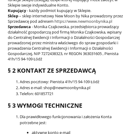
Sklepie swoje indywidualne Konto.
Kupujący
- każdy podmiot kupujący w Sklepie.
Sklep
– sklep internetowy New Moon by Nika prowadzony przez
Sprzedawcę pod adresem
https://www.newmoonbynika.pl
Sprzedawca
- Monika Czajkowska, przedsiębiorca prowadzący
działalność gospodarczą pod firmą Monika Czajkowska, wpisany
do Centralnej Ewidencji i Informacji o Działalności Gospodarczej
prowadzonej przez ministra właściwego do spraw gospodarki i
prowadzenia Centralnej Ewidencji i Informacji o Działalności
Gospodarczej, NIP 7272438323, nr REGON 363031605 , Pienista
41h/15 94-109 Łódź
§ 2 KONTAKT ZE SPRZEDAWCĄ
Adres pocztowy: Pienista 41h/15 94-109 Łódź
Adres e-mail: shop@newmoonbynika.pl
Telefon: 601857721
§ 3 WYMOGI TECHNICZNE
Dla prawidłowego funkcjonowania i założenia Konta
potrzebne jest:
aktywne konto e-mail