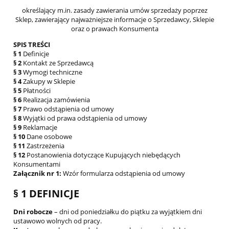
określający m.in. zasady zawierania umów sprzedaży poprzez
Sklep, zawierający najważniejsze informacje o Sprzedawcy, Sklepie
oraz o prawach Konsumenta
SPIS TREŚCI
§ 1
Definicje
§ 2
Kontakt ze Sprzedawcą
§ 3
Wymogi techniczne
§ 4
Zakupy w Sklepie
§ 5
Płatności
§ 6
Realizacja zamówienia
§ 7
Prawo odstąpienia od umowy
§ 8
Wyjątki od prawa odstąpienia od umowy
§ 9
Reklamacje
§ 10
Dane osobowe
§ 11
Zastrzeżenia
§ 12
Postanowienia dotyczące Kupujących niebędących
Konsumentami
Załącznik nr 1:
Wzór formularza odstąpienia od umowy
§ 1 DEFINICJE
Dni robocze
– dni od poniedziałku do piątku za wyjątkiem dni
ustawowo wolnych od pracy.