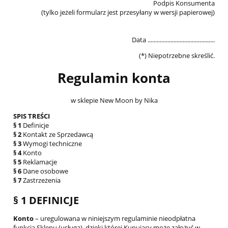
Podpis Konsumenta
(tylko jeżeli formularz jest przesyłany w wersji papierowej)
Data ............................................
(*) Niepotrzebne skreślić.
Regulamin konta
w sklepie New Moon by Nika
SPIS TREŚCI
§ 1
Definicje
§ 2
Kontakt ze Sprzedawcą
§ 3
Wymogi techniczne
§ 4
Konto
§ 5
Reklamacje
§ 6
Dane osobowe
§ 7
Zastrzeżenia
§ 1 DEFINICJE
Konto
– uregulowana w niniejszym regulaminie nieodpłatna
funkcja Sklepu (usługa), dzięki której Kupujący może założyć w