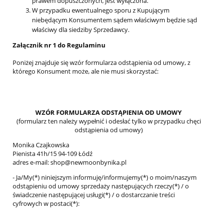
prawem dopuszczonych, jest wyłączona.
W przypadku ewentualnego sporu z Kupującym
niebędącym Konsumentem sądem właściwym będzie sąd
właściwy dla siedziby Sprzedawcy.
Załącznik nr 1 do Regulaminu
Poniżej znajduje się wzór formularza odstąpienia od umowy, z
którego Konsument może, ale nie musi skorzystać:
WZÓR FORMULARZA ODSTĄPIENIA OD UMOWY
(formularz ten należy wypełnić i odesłać tylko w przypadku chęci
odstąpienia od umowy)
Monika Czajkowska
Pienista 41h/15 94-109 Łódź
adres e-mail: shop@newmoonbynika.pl
- Ja/My(*) niniejszym informuję/informujemy(*) o moim/naszym
odstąpieniu od umowy sprzedaży następujących rzeczy(*) / o
świadczenie następującej usługi(*) / o dostarczanie treści
cyfrowych w postaci(*):