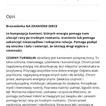
Opis
Bransoletka NA ZRANIONE SERCE
to kompozycja kamieni, których energia pomaga nam
uleczyć rany po trudnym rozstaniu, zranieniu lub pomaga
zakończyć nieszczęśliwe i toksyczne relacje. Pomaga pozbyć
się smutku i żalu i uwierzyć, że istnieją drogi wyjścia z
ciemności.
CZARNY TURMALIN
określany jest kamieniem potężnej mocy. To
silna ochrona, równowaga, uziemienie i koncentracja. Chroni przed
negatywną energią, nie absorbuje jej, lecz odpycha i przekształca w
pozytywną. Przyciąga wszystkie inne dobre energie. Odpiera ataki
psychiczne, negatywną energię innych ludzi i złe wróżby. Chroni
przed „wampirami energetycznymi. Zwiększa czujność i
samodyscyplinę, mobilizuje i aktywizuje do działania. Porządkuje
myśli i równoważy nastrój. Poprawia nastrój i pamięć, łagodzi stres,
lęk. Wzmacnia odporność, uzdrawia i oczyszcza.Wierzono, że
pomaga zachować miłość w trwającym już związku ale i zarazem
pomaga leczyć rany po trudnym rozstaniu. Chroni przed
zazdrością, egoizmem i nieufnością. Rozprasza lęki i pomaga w