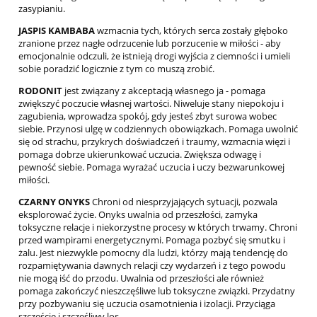
zasypianiu.
JASPIS KAMBABA
wzmacnia tych, których serca zostały głęboko
zranione przez nagłe odrzucenie lub porzucenie w miłości - aby
emocjonalnie odczuli, że istnieją drogi wyjścia z ciemności i umieli
sobie poradzić logicznie z tym co muszą zrobić.
RODONIT
jest związany z akceptacją własnego ja - pomaga
zwiększyć poczucie własnej wartości. Niweluje stany niepokoju i
zagubienia, wprowadza spokój, gdy jesteś zbyt surowa wobec
siebie. Przynosi ulgę w codziennych obowiązkach. Pomaga uwolnić
się od strachu, przykrych doświadczeń i traumy, wzmacnia więzi i
pomaga dobrze ukierunkować uczucia. Zwiększa odwagę i
pewność siebie. Pomaga wyrażać uczucia i uczy bezwarunkowej
miłości.
CZARNY ONYKS
Chroni od niesprzyjających sytuacji, pozwala
eksplorować życie. Onyks uwalnia od przeszłości, zamyka
toksyczne relacje i niekorzystne procesy w których trwamy. Chroni
przed wampirami energetycznymi. Pomaga pozbyć się smutku i
żalu. Jest niezwykle pomocny dla ludzi, którzy mają tendencję do
rozpamiętywania dawnych relacji czy wydarzeń i z tego powodu
nie mogą iść do przodu. Uwalnia od przeszłości ale również
pomaga zakończyć nieszczęśliwe lub toksyczne związki. Przydatny
przy pozbywaniu się uczucia osamotnienia i izolacji. Przyciąga
szczęście i szczęśliwy los.